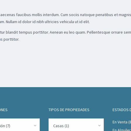
Maecenas faucibus mollis interdum. Cum sociis natoque penatibus et magnis 
 Nullam id dolor id nibh ultricies vehicula ut id elit.
abitur blandit tempus porttitor. Aenean eu leo quam. Pellentesque ornare se
 porttitor.
ONES
TIPOS DE PROPIEDADES
ESTADOS 
En Venta
(
ón (7)
Casas (1)
En Alquiler