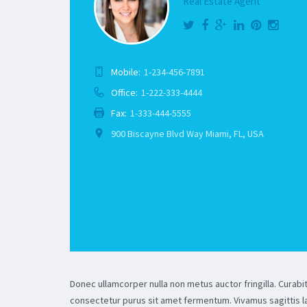
Real Estate Agent
Mobile:
1-234-456-7891
Office:
1-222-333-4444
Fax:
1-333-444-5555
900 Biscayne Blvd Way Miami, FL, USA
Donec ullamcorper nulla non metus auctor fringilla. Curabitu
consectetur purus sit amet fermentum. Vivamus sagittis la